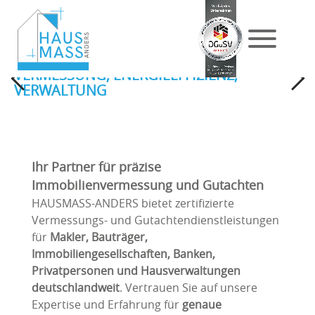
verarbeitet werden. Drittstaaten weisen kein
entsprechendes Datenschutzniveau auf und es besteht
das Risiko eines Zugriffs durch lokale
Sicherheitsbehörden. Soweit Sie eine Einwilligung
erteilen, können Sie diese jederzeit mit Wirkung für die
Präzision und Vertrauen in Ihre Immobilie
Zukunft in den Trackingeinstellungen widerrufen.
VERMESSUNG, ENERGIEEFFIZIENZ,
Previous
Next
VERWALTUNG
Ihr Partner für präzise
Immobilienvermessung und Gutachten
HAUSMASS-ANDERS bietet zertifizierte
Vermessungs- und Gutachtendienstleistungen
für
Makler, Bauträger,
Immobiliengesellschaften, Banken,
Privatpersonen und Hausverwaltungen
deutschlandweit
. Vertrauen Sie auf unsere
Expertise und Erfahrung für
genaue